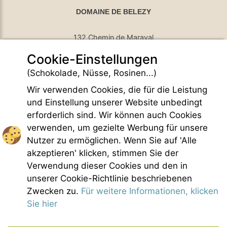
DOMAINE DE BELEZY
132 Chemin de Maraval
Cookie-Einstellungen
84410 Bedoin - France
GPS Latitude : 44.130661010742187
(Schokolade, Nüsse, Rosinen...)
GPS Longitude : 5.1876931190490723
Wir verwenden Cookies, die für die Leistung
E-mail :
belezy@libranoo.com
Tél : +33(0)4 90 65 60 18
und Einstellung unserer Website unbedingt
erforderlich sind. Wir können auch Cookies
France 4 Naturisme Newsletter
verwenden, um gezielte Werbung für unsere
Anfrage Informationen
Nutzer zu ermöglichen. Wenn Sie auf 'Alle
Handfest FKK-Leben
akzeptieren' klicken, stimmen Sie der
Gesetzliche Bedingungen
Verwendung dieser Cookies und den in
Allgemeine Verkaufsbedingungen
unserer Cookie-Richtlinie beschriebenen
Bildnachweis
Zwecken zu.
Für weitere Informationen, klicken
Kontakt
Sie hier
Unsere Partner