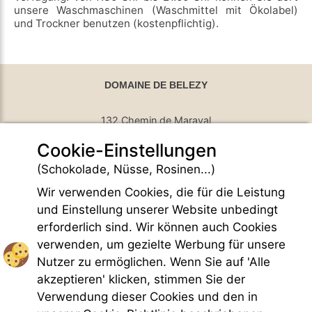
unsere Waschmaschinen (Waschmittel mit Ökolabel)
und Trockner benutzen (kostenpflichtig).
DOMAINE DE BELEZY
132 Chemin de Maraval
Cookie-Einstellungen
84410 Bedoin - France
GPS Latitude : 44.130661010742187
(Schokolade, Nüsse, Rosinen...)
GPS Longitude : 5.1876931190490723
Wir verwenden Cookies, die für die Leistung
E-mail :
belezy@libranoo.com
Tél : +33(0)4 90 65 60 18
und Einstellung unserer Website unbedingt
erforderlich sind. Wir können auch Cookies
France 4 Naturisme Newsletter
verwenden, um gezielte Werbung für unsere
Anfrage Informationen
Nutzer zu ermöglichen. Wenn Sie auf 'Alle
Handfest FKK-Leben
akzeptieren' klicken, stimmen Sie der
Gesetzliche Bedingungen
Verwendung dieser Cookies und den in
Allgemeine Verkaufsbedingungen