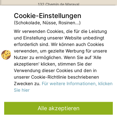
132 Chemin de Maraval
Cookie-Einstellungen
84410 Bedoin - France
GPS Latitude : 44.130661010742187
(Schokolade, Nüsse, Rosinen...)
GPS Longitude : 5.1876931190490723
Wir verwenden Cookies, die für die Leistung
E-mail :
belezy@libranoo.com
Tél : +33(0)4 90 65 60 18
und Einstellung unserer Website unbedingt
erforderlich sind. Wir können auch Cookies
France 4 Naturisme Newsletter
verwenden, um gezielte Werbung für unsere
Anfrage Informationen
Nutzer zu ermöglichen. Wenn Sie auf 'Alle
Handfest FKK-Leben
akzeptieren' klicken, stimmen Sie der
Gesetzliche Bedingungen
Verwendung dieser Cookies und den in
Allgemeine Verkaufsbedingungen
unserer Cookie-Richtlinie beschriebenen
Bildnachweis
Zwecken zu.
Für weitere Informationen, klicken
Kontakt
Sie hier
Unsere Partner
Alle akzeptieren