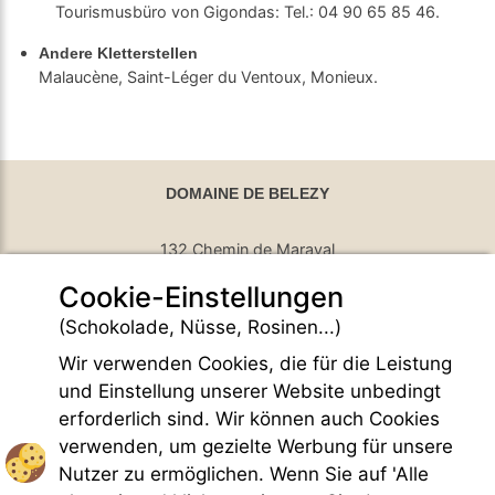
Tourismusbüro von Gigondas: Tel.: 04 90 65 85 46.
Andere Kletterstellen
Malaucène, Saint-Léger du Ventoux, Monieux.
DOMAINE DE BELEZY
132 Chemin de Maraval
Cookie-Einstellungen
84410 Bedoin - France
GPS Latitude : 44.130661010742187
(Schokolade, Nüsse, Rosinen...)
GPS Longitude : 5.1876931190490723
Wir verwenden Cookies, die für die Leistung
E-mail :
belezy@libranoo.com
Tél : +33(0)4 90 65 60 18
und Einstellung unserer Website unbedingt
erforderlich sind. Wir können auch Cookies
France 4 Naturisme Newsletter
verwenden, um gezielte Werbung für unsere
Anfrage Informationen
Nutzer zu ermöglichen. Wenn Sie auf 'Alle
Handfest FKK-Leben