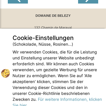
DOMAINE DE BELEZY
132 Chemin de Maraval
Cookie-Einstellungen
84410 Bedoin - France
GPS Latitude : 44.130661010742187
(Schokolade, Nüsse, Rosinen...)
GPS Longitude : 5.1876931190490723
Wir verwenden Cookies, die für die Leistung
E-mail :
belezy@libranoo.com
Tél : +33(0)4 90 65 60 18
und Einstellung unserer Website unbedingt
erforderlich sind. Wir können auch Cookies
France 4 Naturisme Newsletter
verwenden, um gezielte Werbung für unsere
Anfrage Informationen
Nutzer zu ermöglichen. Wenn Sie auf 'Alle
Handfest FKK-Leben
akzeptieren' klicken, stimmen Sie der
Gesetzliche Bedingungen
Verwendung dieser Cookies und den in
Allgemeine Verkaufsbedingungen
unserer Cookie-Richtlinie beschriebenen
Bildnachweis
Zwecken zu.
Für weitere Informationen, klicken
Kontakt
Sie hier