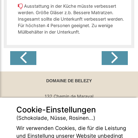
Ausstattung in der Küche müsste verbessert
werden. Größe Gläser z.b. Bessere Matratzen.
Insgesamt sollte die Unterkunft verbessert werden.
Für höchsten 4 Personen geeignet. Zu wenige
Müllbehälter in der Unterkunft.
DOMAINE DE BELEZY
132 Chemin de Maraval
Cookie-Einstellungen
84410 Bedoin - France
GPS Latitude : 44.130661010742187
(Schokolade, Nüsse, Rosinen...)
GPS Longitude : 5.1876931190490723
Wir verwenden Cookies, die für die Leistung
E-mail :
belezy@libranoo.com
Tél : +33(0)4 90 65 60 18
und Einstellung unserer Website unbedingt