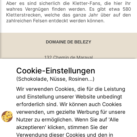
Aber es sind sicherlich die Kletter-Fans, die hier ihr
wahres Vergnügen finden werden. Es gibt etwa 580
Kletterstrecken, welche das ganze Jahr über auf den
zahlreichen Felsen entdeckt werden können.
DOMAINE DE BELEZY
132 Chemin de Maraval
Cookie-Einstellungen
84410 Bedoin - France
GPS Latitude : 44.130661010742187
(Schokolade, Nüsse, Rosinen...)
GPS Longitude : 5.1876931190490723
Wir verwenden Cookies, die für die Leistung
E-mail :
belezy@libranoo.com
Tél : +33(0)4 90 65 60 18
und Einstellung unserer Website unbedingt
erforderlich sind. Wir können auch Cookies
France 4 Naturisme Newsletter
verwenden, um gezielte Werbung für unsere
Anfrage Informationen
Nutzer zu ermöglichen. Wenn Sie auf 'Alle
Handfest FKK-Leben
akzeptieren' klicken, stimmen Sie der
Gesetzliche Bedingungen
Verwendung dieser Cookies und den in