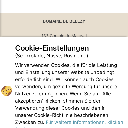
DOMAINE DE BELEZY
132 Chemin de Maraval
Cookie-Einstellungen
84410 Bedoin - France
GPS Latitude : 44.130661010742187
(Schokolade, Nüsse, Rosinen...)
GPS Longitude : 5.1876931190490723
Wir verwenden Cookies, die für die Leistung
E-mail :
belezy@libranoo.com
Tél : +33(0)4 90 65 60 18
und Einstellung unserer Website unbedingt
erforderlich sind. Wir können auch Cookies
France 4 Naturisme Newsletter
verwenden, um gezielte Werbung für unsere
Anfrage Informationen
Nutzer zu ermöglichen. Wenn Sie auf 'Alle
Handfest FKK-Leben
akzeptieren' klicken, stimmen Sie der
Gesetzliche Bedingungen
Verwendung dieser Cookies und den in
Allgemeine Verkaufsbedingungen
unserer Cookie-Richtlinie beschriebenen
Bildnachweis
Zwecken zu.
Für weitere Informationen, klicken
Kontakt