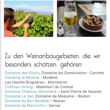
Zu den Weinanbaugebieten, die wir
besonders schätzen, gehören:
Domaine des Elixirs
, Domaine les Dominicains – Caromb
Domaine la Rêverie
- Modène
Les Hautes Briguières - Mormoiron
Château Unang
- Malemort du Comtat
Domaine Château Valcombre
– Saint Pierre de Vassols
Domaine Le Van
, Domaine de Massane – Bédoin
Domaine du Bon Remède
– Mazan
Domaine de Marmotte
– Serres