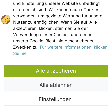
Tél : +33(0)4 90 65 60 18
und Einstellung unserer Website unbedingt
erforderlich sind. Wir können auch Cookies
France 4 Naturisme Newsletter
verwenden, um gezielte Werbung für unsere
Anfrage Informationen
Nutzer zu ermöglichen. Wenn Sie auf 'Alle
Handfest FKK-Leben
akzeptieren' klicken, stimmen Sie der
Gesetzliche Bedingungen
Verwendung dieser Cookies und den in
Allgemeine Verkaufsbedingungen
unserer Cookie-Richtlinie beschriebenen
Bildnachweis
Zwecken zu.
Für weitere Informationen, klicken
Kontakt
Sie hier
Unsere Partner
Alle akzeptieren
Alle ablehnen
Einstellungen
Copyright © 2021 – Domaine de Bélézy. All rights reserved. All media and
pictures are the properties of their respective owners. Photos and maps are
not contractual.