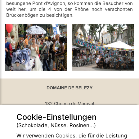
besungene Pont d'Avignon, so kommen die Besucher von
weit her, um die 4 von der Rhône noch verschonten
Brückenbögen zu besichtigen.
DOMAINE DE BELEZY
132 Chemin de Maraval
Cookie-Einstellungen
84410 Bedoin - France
GPS Latitude : 44.130661010742187
(Schokolade, Nüsse, Rosinen...)
GPS Longitude : 5.1876931190490723
Wir verwenden Cookies, die für die Leistung
E-mail :
belezy@libranoo.com